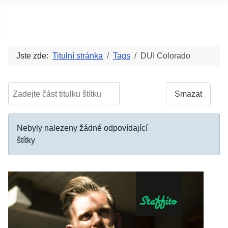
Social blog
Jste zde:
Titulní stránka
Tags
DUI Colorado
Zadejte část titulku štítku
Filtrovat
Smazat
Počet zobrazení
Informace
Nebyly nalezeny žádné odpovídající
štítky