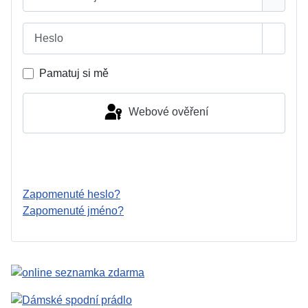
Heslo
Zobrazi
Pamatuj si mě
Webové ověření
Přihlásit se
Zapomenuté heslo?
Zapomenuté jméno?