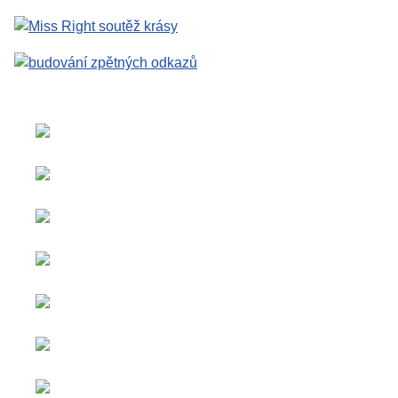
Zvolte jazyk
Copyright © 2026 Social
Inzerce a
blog. Všechna práva
spolupráce
vyhrazena.
Veškerý
Joomla!
je svobodný
obsah je
software vydaný pod licencí
sponzorován.
GNU General Public
License.