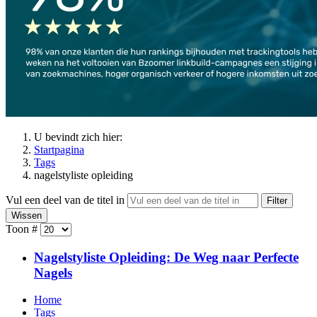
U bevindt zich hier:
Startpagina
Tags
nagelstyliste opleiding
Vul een deel van de titel in
Filter
Wissen
Toon #
Nagelstyliste Opleiding: De Weg naar Perfecte
Nagels
Home
Tags