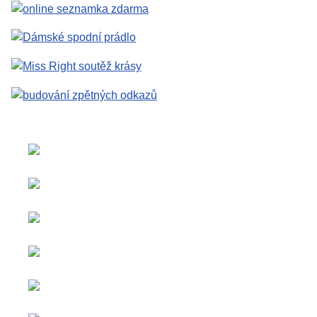
Zvolte jazyk
Copyright © 2026 Social
Inzerce a
blog. Všechna práva
spolupráce
vyhrazena.
Veškerý
Joomla!
je svobodný
obsah je
software vydaný pod licencí