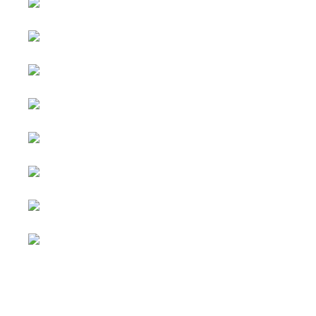
Sprache auswählen
Werbung &
Copyright © 2026 Social
Kooperationen
blog. Alle Rechte
vorbehalten.
Alle Inhalte
Joomla!
ist freie, unter der
sind
GNU/GPL-Lizenz
gesponsert.
veröffentlichte Software.