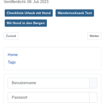
Veröffentlicht: 08. Juli 2023
Checkliste Urlaub mit Hund
Wanderrucksack Test
Mit Hund in den Bergen
Vorheriger Beitrag: SPS Programmierung von Standard und fehlersi
Nächster B
Zurück
Weiter
Home
Tags
Benutzername
Passwort
Passwo