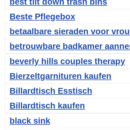
best tilt down trash bins
Beste Pflegebox
betaalbare sieraden voor vro
betrouwbare badkamer aann
beverly hills couples therapy
Bierzeltgarnituren kaufen
Billardtisch Esstisch
Billardtisch kaufen
black sink