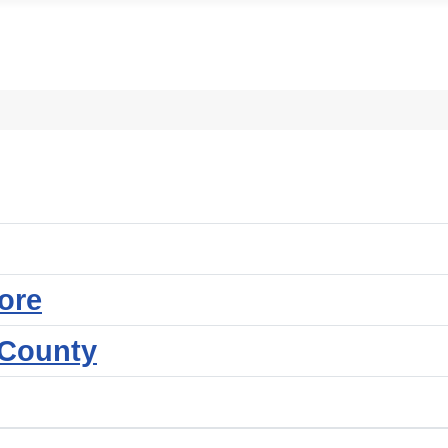
ore
 County