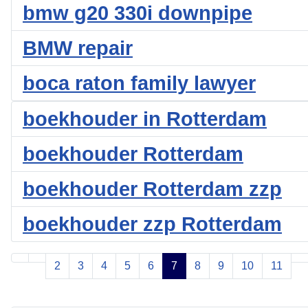
bmw g20 330i downpipe
BMW repair
boca raton family lawyer
boekhouder in Rotterdam
boekhouder Rotterdam
boekhouder Rotterdam zzp
boekhouder zzp Rotterdam
2
3
4
5
6
7
8
9
10
11