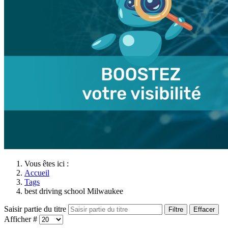
Vous êtes ici :
Accueil
Tags
best driving school Milwaukee
Saisir partie du titre
Filtre
Effacer
Afficher #