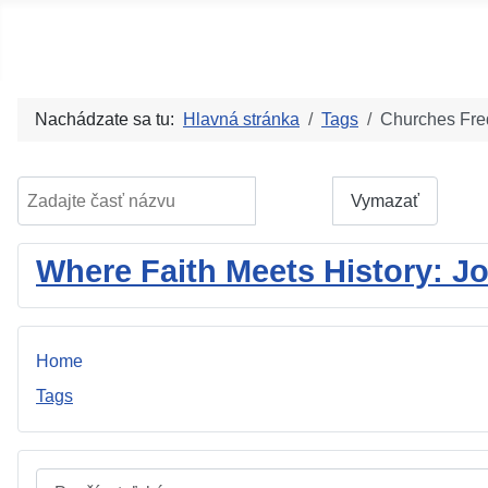
Social blog
Nachádzate sa tu:
Hlavná stránka
Tags
Churches Fre
Zadajte časť názvu
Filter
Vymazať
Where Faith Meets History: J
Home
Tags
Používateľské meno