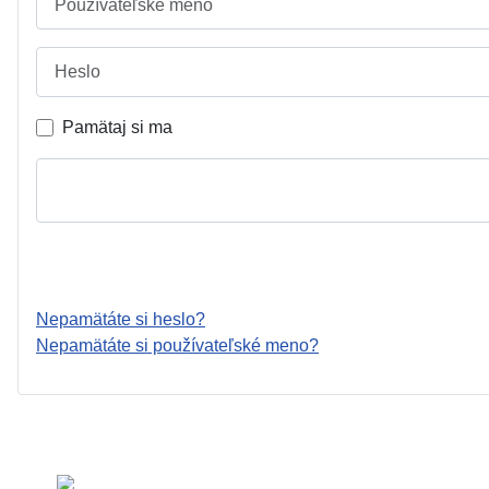
Heslo
Pamätaj si ma
Nepamätáte si heslo?
Nepamätáte si používateľské meno?
Vyberte váš jazyk