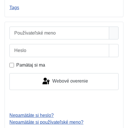
Tags
Používateľské meno
Heslo
Zobraz
Pamätaj si ma
Webové overenie
Prihlásiť
Nepamätáte si heslo?
Nepamätáte si používateľské meno?