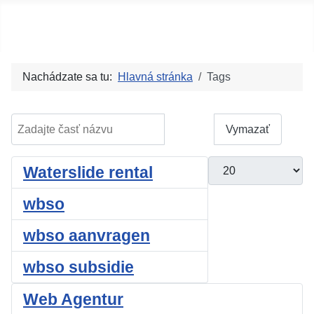
Social blog
Nachádzate sa tu:
Hlavná stránka
Tags
Zadajte časť názvu
Filter
Vymazať
Zobrazené položky
Waterslide rental
wbso
wbso aanvragen
wbso subsidie
Web Agentur