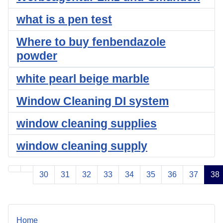
what is a pen test
Where to buy fenbendazole
powder
white pearl beige marble
Window Cleaning DI system
window cleaning supplies
window cleaning supply
30
31
32
33
34
35
36
37
38
Strana 38 z 39
Home