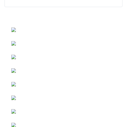
Vyberte váš jazyk
Copyright © 2026 Social blog. Všetky
práva vyhradené.
Joomla!
je voľne šíriteľný softvér vydaný
podľa licencie
GNU General Public.